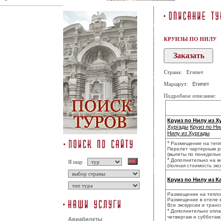
КРУИЗЫ ПО НИЛУ
Страна: Египет
Маршрут:
Египет
Подробное описание:
Круиз по Нилу из Х
Хургады
Круиз по Ни
Нилу из Хургады
*
Размещение на тепло
Перелет чартерным ре
(вылеты по понедельн
*
Дополнительно на ме
Я ищу
(полная стоимость экск
Круиз по Нилу из К
Размещение на теплох
Размещение в отеле в 
Все экскурсии и тран
*
Дополнительно опла
четвергам и субботам
Авиабилеты