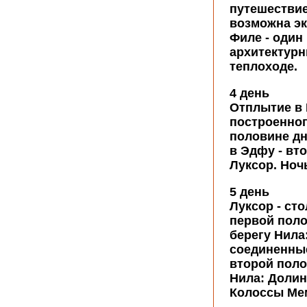
путешествие
возможна эк
Филе - один
архитектурн
теплоходе.
4 день
Отплытие в 
построенног
половине дн
в Эдфу - вт
Луксор. Ноч
5 день
Луксор - ст
первой поло
берегу Нила
соединенные
второй поло
Нила: Долин
Колоссы Мем