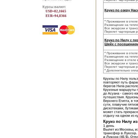
Курсы валют:
Круиз по озеру Нас
USD=82,1665
EUR=94,8366
*
Проживание в отеле
Размещение на теплох
Все экскурсии и тран
Перелет чартерным ре
Круиз по Нилу c пе
Шейх с посещением
*
Проживание в отеле
Размещение на теплох
Размещение в отеле в 
Все экскурсии и тран
Перелет чартерным ре
*
Дополнительно опла
Круизы по Нилу поль
повторяют путь фарао
берегов Нила распол
Круизные маршруты п
до Асуана - самого ю
путешествия. Круизн
Верхнего Египта, в т
сути, плавучие пяти
дискотеками, бутика
может стать прекрас
отдыху на одном из к
Круиз по Нилу из
1 день
Вылет из Москвы, и
трансфер в Луксор.
и Луксор (45 $). От