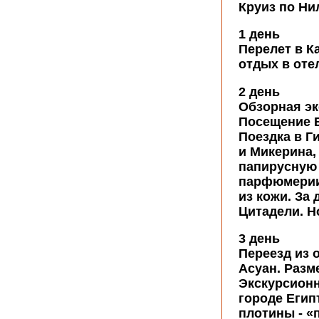
Круиз по Ни
1 день
Перелет в К
отдых в отел
2 день
Обзорная эк
Посещение Е
Поездка в Г
и Микерина,
папирусную
парфюмерии
из кожи. За
Цитадели. Н
3 день
Переезд из 
Асуан. Разм
Экскурсионн
городе Егип
плотины - «