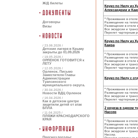
Ж/Д билеты
Круиз по Нилу из 
Александрии и Каи
*
Проживание в отеле
Договоры
Размещение на теплох
Размещение в отеле в 
Визы
Все экскурсии и тран
Перелет чартерным ре
Круиз по Нилу из 
Каира
/ 23.06.2026 /
Детские лагеря в Крыму
закрыты до 01.09.2026
*
Проживание в отеле
/ 19.05.2026 /
Размещение на теплох
ОРЛЕНОК ГОТОВИТСЯ к
Размещение в отеле в 
ЛЕТУ
Все экскурсии и тран
Перелет чартерным ре
/ 12.05.2026 /
Орленок. Письмо
Заместителя Главы
Круиз по Нилу с от
Администрации
Туапсинского
муниципального округа.
*
Проживание в отеле
/ 30.04.2026 /
Размещение на теплох
Новости ВДЦ Орленок
Все экскурсии и тран
/ 16.04.2026 /
Перелет чартерным ре
Как в детском центре
защитили детей от атак
БПЛА
2 круиза в одном ту
Нассер
/ 11.04.2025 /
ПЛЯЖИ КРАСНОДАРСКОГО
КРАЯ
*
Проживание в отеле
Размещение на теплох
Размещение в отеле в 
Все экскурсии и тран
Нассер.
Прогноз погоды:
Перелет чартерным ре