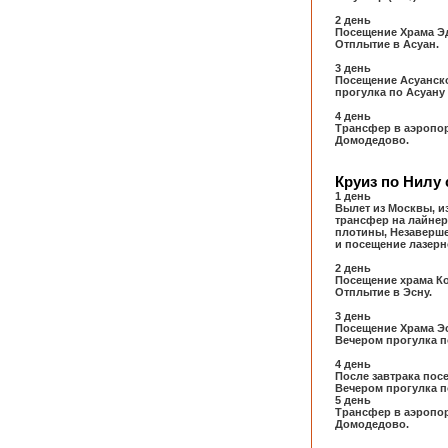
2 день
Посещение Храма Эд
Отплытие в Асуан.
3 день
Посещение Асуанско
прогулка по Асуану 
4 день
Трансфер в аэропор
Домодедово.
Круиз по Нилу 
1 день
Вылет из Москвы, и
трансфер на лайнер
плотины, Незавершен
и посещение лазерн
2 день
Посещение храма Ко
Отплытие в Эсну.
3 день
Посещение Храма Эсн
Вечером прогулка по
4 день
После завтрака пос
Вечером прогулка по
5 день
Трансфер в аэропор
Домодедово.