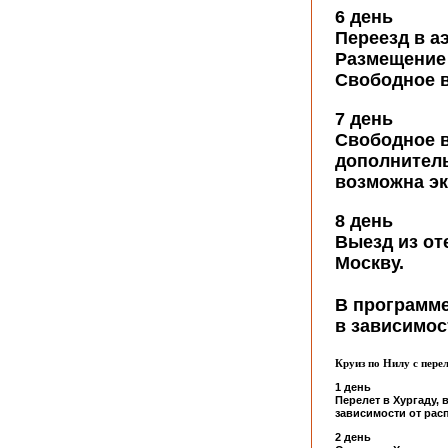
6 день
Переезд в а
Размещение 
Свободное в
7 день
Свободное в
дополнитель
возможна эк
8 день
Выезд из от
Москву.
В программ
в зависимос
Круиз по Нилу с пере
1 день
Перелет в Хургаду, 
зависимости от расп
2 день