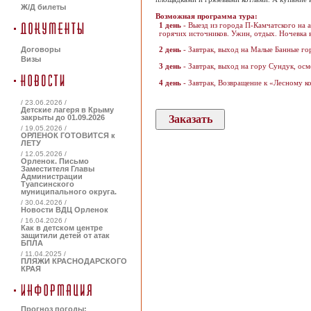
Ж/Д билеты
Возможная программа тура:
1 день
- Выезд из города П-Камчатского на 
горячих источников. Ужин, отдых. Ночевка в
Договоры
2 день
- Завтрак, выход на Малые Банные гор
Визы
3 день
- Завтрак, выход на гору Сундук, осм
4 день
- Завтрак, Возвращение к «Лесному к
/ 23.06.2026 /
Детские лагеря в Крыму
закрыты до 01.09.2026
/ 19.05.2026 /
ОРЛЕНОК ГОТОВИТСЯ к
ЛЕТУ
/ 12.05.2026 /
Орленок. Письмо
Заместителя Главы
Администрации
Туапсинского
муниципального округа.
/ 30.04.2026 /
Новости ВДЦ Орленок
/ 16.04.2026 /
Как в детском центре
защитили детей от атак
БПЛА
/ 11.04.2025 /
ПЛЯЖИ КРАСНОДАРСКОГО
КРАЯ
Прогноз погоды: