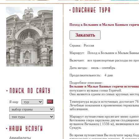
Поход к Большим и Малым Банным горяч
Страна: Россия
Маршрут: Поход к Большим и Малым Банны
Включает: все транспортные расходы по прог
Дата заезда: июль - сентябрь
Продолжительность: 4 дня
Подробное описание:
Большие и Малые Банные горячи источник
потухшего вулкана сопки Горячей.
Они являются одним из самых крупных мест
Температура воды в источниках достигает 76
Я ищу
Лечебные показания к применению термальных
заболевания.
Маршрут путешествия пролегает мимо одного
Котловина озера окружена двумя сходящимися
вулканом Вачкажец ( 1556 м), являющимся п
Сундук.
Во время путешествия Вы получите заряд бо
Авиабилеты
площадками и грязевыми котлами. А купание 