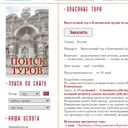
Вертолетный тур к Ключевской группе вул
Страна: Россия
Маршрут: Вертолетный тур к Ключевской гр
Включает: транспортное обеспечение, размещ
— полностью, для российских — только на мар
Дата заезда: май - сентябрь
Продолжительность: от 10 дней
Подробное описание:
На севере восточного вулканического пояса 
Ключевская.
Здесь, из
13 вулканов — 4 являются дейст
Я ищу
который является самым высоким действу
извержений, которые происходят довольно ча
На вершине может быть кратер, диаметром до
Извержения происходят также и на склонах в
создавая при этом достаточно глубокие кулуа
Туристы и восходители получат неизгладимые
эту красивую гору, и от тех пейзажей, котор
Возможная программа тура:
1 день
- Прибытие в Петропавловск-Камчатс
Авиабилеты