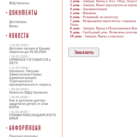
2 день
- Завтрак. Выезд в Эссо. Обед. Подго
Ж/Д билеты
3 день
- Завтрак. Вылет вертолетом на перев
4 день
- Акклиматизация.
5 день
- Вершина.
6 день
- Резервный, на непогоду.
7 день
- Возвращение вертолетом с перевала
Договоры
Ужин.
Визы
8 день
- Завтрак. Выезд в Петропавловск-Ка
9 день
- Свободный день. Возможны дополни
10 день
- Завтрак. Выезд в аэропорт.
/ 23.06.2026 /
Детские лагеря в Крыму
закрыты до 01.09.2026
/ 19.05.2026 /
ОРЛЕНОК ГОТОВИТСЯ к
ЛЕТУ
/ 12.05.2026 /
Орленок. Письмо
Заместителя Главы
Администрации
Туапсинского
муниципального округа.
/ 30.04.2026 /
Новости ВДЦ Орленок
/ 16.04.2026 /
Как в детском центре
защитили детей от атак
БПЛА
/ 11.04.2025 /
ПЛЯЖИ КРАСНОДАРСКОГО
КРАЯ
Прогноз погоды: