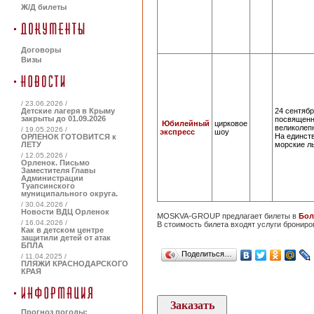
Ж/Д билеты
Договоры
Визы
/ 23.06.2026 /
24 сентябр
Детские лагеря в Крыму
закрыты до 01.09.2026
посвященн
Юбилейный
цирковое
великолеп
/ 19.05.2026 /
экспресс
шоу
На единст
ОРЛЕНОК ГОТОВИТСЯ к
морские л
ЛЕТУ
/ 12.05.2026 /
Орленок. Письмо
Заместителя Главы
Администрации
Туапсинского
муниципального округа.
/ 30.04.2026 /
Новости ВДЦ Орленок
MOSKVA-GROUP предлагает билеты в
Бол
/ 16.04.2026 /
В стоимость билета входят услуги брониро
Как в детском центре
защитили детей от атак
БПЛА
Поделиться…
/ 11.04.2025 /
ПЛЯЖИ КРАСНОДАРСКОГО
КРАЯ
Прогноз погоды: