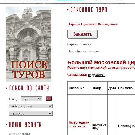
Цирк на Проспекте Вернадского.
Страна: Россия
Подробное описание:
Большой московский цир
Расписание спектаклей цирка на проспе
Схема зала:
подробнее..
Название
Жанр
Дата
Примечан
Я ищу
Новогодний
цирковое
Новогодне
спектакль
шоу
Авиабилеты