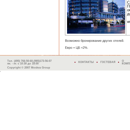
С
П
о
д
w
Возможно бронирование других отелей.
Евро = ЦБ +2%.
Тел. (495) 766-50-60,(985)173-56-07
О
КОНТАКТЫ
ГОСТЕВАЯ
пн. - пт. с 10:30 до 18:00
КОМП
Copyright © 2007 Moskva Group
'