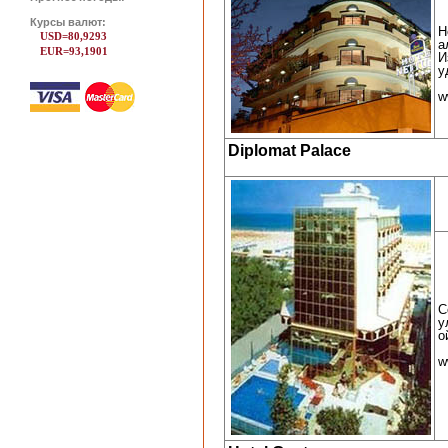
Курсы валют:
Н
USD=80,9293
а
EUR=93,1901
И
у
w
Diplomat Palace
С
у
о
w