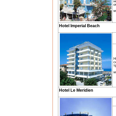
н
о
w
Hotel Imperial Beach
Н
с
т
w
Hotel Le Meridien