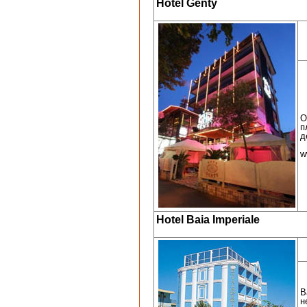
Hotel Genty
О
п
д
w
Hotel Baia Imperiale
B
н