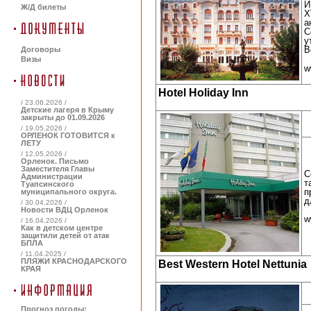
И
Ж/Д билеты
X
а
С
у
В
Договоры
Визы
w
Hotel Holiday Inn
/ 23.06.2026 /
Детские лагеря в Крыму
закрыты до 01.09.2026
/ 19.05.2026 /
ОРЛЕНОК ГОТОВИТСЯ к
ЛЕТУ
/ 12.05.2026 /
Орленок. Письмо
Заместителя Главы
С
Администрации
т
Туапсинского
п
муниципального округа.
д
/ 30.04.2026 /
Новости ВДЦ Орленок
w
/ 16.04.2026 /
Как в детском центре
защитили детей от атак
БПЛА
/ 11.04.2025 /
ПЛЯЖИ КРАСНОДАРСКОГО
Best Western Hotel Nettunia
КРАЯ
Прогноз погоды: