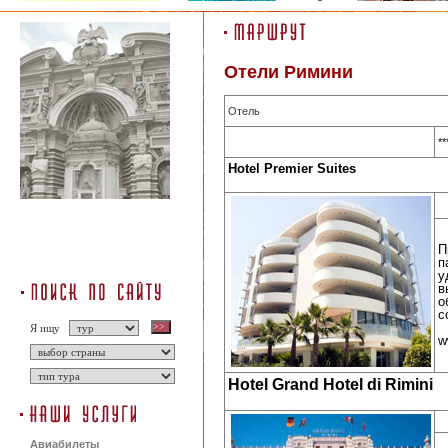
Отели Римини
Отель
**
Hotel Premier Suites
П
п
у
в
о
с
Я ищу
w
Hotel Grand Hotel di Rimini
Авиабилеты