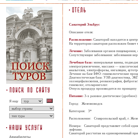
Санаторий Эльбрус
Описание отеля:
Расположение:
Санаторий находится в центр
На территории санатория расположен бювет 
Лечение:
Заболевания органов пищеварения, 
Сопутствующие заболевания: заболевания нер
Лечебная база:
минеральные ванны, подводны
электрогрязелечение, массажи — классически
анальгезия, электрофорезы, ингаляции, аутот
Лечение на базе БФО: гинекологические проц
Диагностическая база: УЗИ-диагностика, ЭКГ
эхоэнцефалоскопия, реовазография, фиброгаст
гинеколог, отоларинголог.
Отпуск процедур производится по принципу «
Питание:
3-х разовое диетическое (дробное) 
Я ищу
Город: Железноводск
Категория: 3*
Расположение: Ставропольский край, г. Желез
Номера: Санаторий представляет собой един
лифтами.
Санаторий рассчитан на единовременный при
Авиабилеты