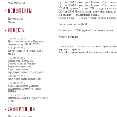
ОДН и ДВМ 2 категории 1-комн.: ТВ, холодиль
Ж/Д билеты
ОДН и ДВМ 1 категории 1-комн.: ТВ, холодиль
ДВМ Полулюкс 2-комн.: ТВ, холодильник, сану
ОДН и ДВМ Люкс 2-комн.: гостиная, спальня, 
На этажах — гладильные доски.
Смена белья — 1 раз в 7 дней, уборка номера
Договоры
Визы
Расчетный час — 8-00.
Стоимость: 2750 рублей за номер в сутки.
Услуги в отеле:
/ 23.06.2026 /
Детские лагеря в Крыму
закрыты до 01.09.2026
Доп. сервис: Стоматология, галотерапия, ма
/ 19.05.2026 /
аэрофитотерапия.
ОРЛЕНОК ГОТОВИТСЯ к
Зал ЛФК, тренажерный зал, настольный тенни
ЛЕТУ
/ 12.05.2026 /
Орленок. Письмо
Заместителя Главы
Администрации
Туапсинского
муниципального округа.
/ 30.04.2026 /
Новости ВДЦ Орленок
/ 16.04.2026 /
Как в детском центре
защитили детей от атак
БПЛА
/ 11.04.2025 /
ПЛЯЖИ КРАСНОДАРСКОГО
КРАЯ
Прогноз погоды: