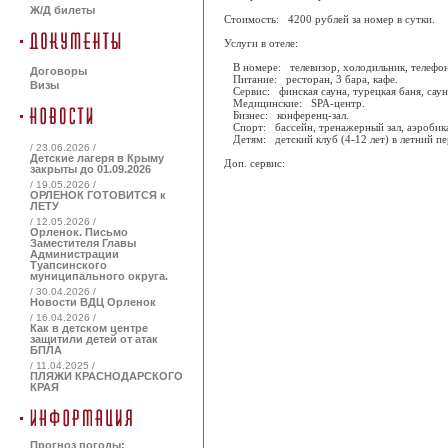
Ж/Д билеты
Стоимость: 4200 рублей за номер в сутки.
Услуги в отеле:
В номере: телевизор, холодильник, телефон
Договоры
Питание: ресторан, 3 бара, кафе.
Визы
Сервис: финская сауна, турецкая баня, сауна
Медицинские: SPA-центр.
Бизнес: конференц-зал.
Спорт: бассейн, тренажерный зал, аэробик
Детям: детский клуб (4-12 лет) в летний пе
/ 23.06.2026 /
Детские лагеря в Крыму
Доп. сервис:
закрыты до 01.09.2026
/ 19.05.2026 /
ОРЛЕНОК ГОТОВИТСЯ к
ЛЕТУ
/ 12.05.2026 /
Орленок. Письмо
Заместителя Главы
Администрации
Туапсинского
муниципального округа.
/ 30.04.2026 /
Новости ВДЦ Орленок
/ 16.04.2026 /
Как в детском центре
защитили детей от атак
БПЛА
/ 11.04.2025 /
ПЛЯЖИ КРАСНОДАРСКОГО
КРАЯ
Прогноз погоды: