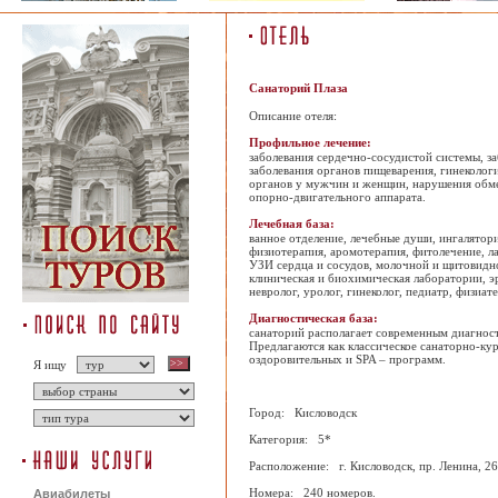
Санаторий Плаза
Описание отеля:
Профильное лечение:
заболевания сердечно-сосудистой системы, з
заболевания органов пищеварения, гинеколог
органов у мужчин и женщин, нарушения обмен
опорно-двигательного аппарата.
Лечебная база:
ванное отделение, лечебные души, ингалятори
физиотерапия, аромотерапия, фитолечение, ла
УЗИ сердца и сосудов, молочной и щитовидно
клиническая и биохимическая лаборатории, эр
невролог, уролог, гинеколог, педиатр, физиат
Диагностическая база:
санаторий располагает современным диагнос
Предлагаются как классическое санаторно-ку
оздоровительных и SPA – программ.
Я ищу
Город: Кисловодск
Категория: 5*
Расположение: г. Кисловодск, пр. Ленина, 26
Номера: 240 номеров.
Авиабилеты