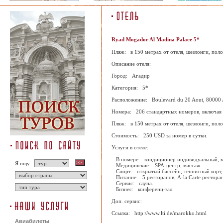
Ryad Mogador Al Madina Palace 5*
Пляж: в 150 метрах от отеля, шезлонги, поло
Описание отеля:
Город: Агадир
Категория: 5*
Расположение: Boulevard du 20 Aout, 80000 A
Номера: 206 стандартных номеров, включая 
Пляж: в 150 метрах от отеля, шезлонги, поло
Стоимость: 250 USD за номер в сутки.
Услуги в отеле:
В номере: кондиционер индивидуальный, мин
Я ищу
Медицинские: SPA-центр, массаж.
Спорт: открытый бассейн, теннисный корт, 
Питание: 5 ресторанов, A-la Сarte ресторан
Сервис: сауна.
Бизнес: конференц-зал.
Доп. сервис:
Ссылка: http://www.lti.de/marokko.html
Авиабилеты