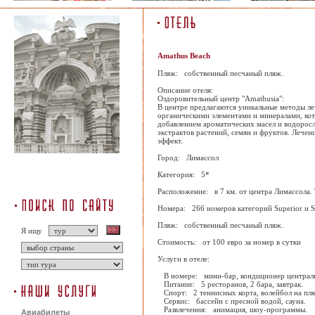
Amathus Beach
Пляж: собственный песчаный пляж.
Описание отеля:
Оздоровительный центр "Amathusia":
В центре предлагаются уникальные методы ле
органическими элементами и минералами, кот
добавлением ароматических масел и водоросл
экстрактов растений, семян и фруктов. Лече
эффект.
Город: Лимассол
Категория: 5*
Расположение: в 7 км. от центра Лимассола. 
Номера: 266 номеров категорий Superior и Su
Пляж: собственный песчаный пляж.
Я ищу
Стоимость: от 100 евро за номер в сутки
Услуги в отеле:
В номере: мини-бар, кондиционер центральн
Питание: 5 ресторанов, 2 бара, завтрак.
Спорт: 2 теннисных корта, волейбол на пляж
Сервис: бассейн с пресной водой, сауна.
Развлечения: анимация, шоу-программы.
Авиабилеты