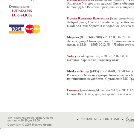
Здравствуйте, дорогие друзья! Опять обращаю
Курсы валют:
60 тыс. руб.? Все-таки праздники еще впере
USD=82,1665
EUR=94,8366
Ирина Юрьевна Протасова
(irina_prota@mai
Добрый день, Ольга! Спасибо за тур в Фетхию
в 1ой пол. дня Хорватия и подобное дешево 
Марина
(89653447380) - 2012.05.16 20:56
Лагерь супер ! Была два раза ! К сожалению л
звезды с 25.04 - 1505 2012 !!!!! Люблю этот лаг
Valery
(v.oko@mail.ru) - 2012.02.02 08:30
выставка Кароваджо индивидуально
Moskva-Group
((495) 766-50-60, 621-83-43) 
В связи со сбоем на сервере, была потеряна 
причиненные неудобства. С уважение МО-Гр
Евгения
(proshina@bk.ru, id=2612) - 2011.12
Отзыв ОАЭ. Ольга, добрый день! Спасибо за 
Тел. (495) 766-50-60,(985)173-56-07
О
КОНТАКТЫ
ГОСТЕВАЯ
пн. - пт. с 10:30 до 18:00
КОМП
Copyright © 2007 Moskva Group
'