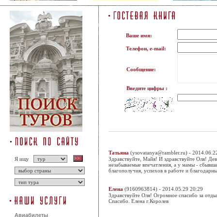
Ваше имя:
Телефон, e-mail:
Сообщение:
Введите цифры :
Татьяна
(ysovatanya@rambler.ru) - 2014.06.2
Я ищу
Здравствуйте, Майя! И здравствуйте Оля! Де
незабываемые впечатления, а у мамы - сбывша
благополучия, успехов в работе и благодарны
Елена
(9160963814) - 2014.05.29 20:29
Здравствуйте Оля! Огромное спасибо за отдых
Спасибо. Елена г.Королев
Авиабилеты