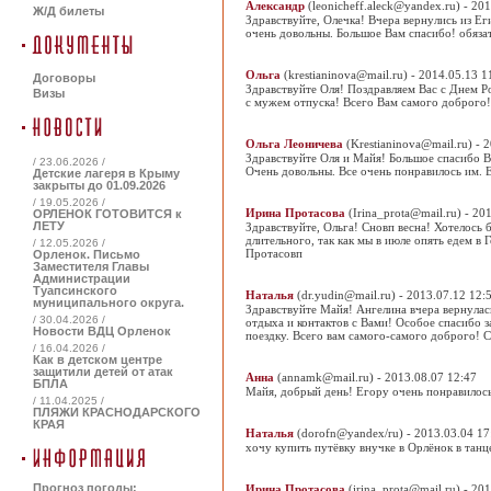
Александр
(leonicheff.aleck@yandex.ru) - 20
Ж/Д билеты
Здравствуйте, Олечка! Вчера вернулись из Е
очень довольны. Большое Вам спасибо! обяза
Ольга
(krestianinova@mail.ru) - 2014.05.13 1
Договоры
Здравствуйте Оля! Поздравляем Вас с Днем Р
Визы
с мужем отпуска! Всего Вам самого доброго!
Ольга Леоничева
(Krestianinova@mail.ru) - 
Здравствуйте Оля и Майя! Большое спасибо В
/ 23.06.2026 /
Очень довольны. Все очень понравилось им. 
Детские лагеря в Крыму
закрыты до 01.09.2026
/ 19.05.2026 /
Ирина Протасова
(Irina_prota@mail.ru) - 20
ОРЛЕНОК ГОТОВИТСЯ к
ЛЕТУ
Здравствуйте, Ольга! Сновп весна! Хотелось 
длительного, так как мы в июле опять едем в
/ 12.05.2026 /
Протасовп
Орленок. Письмо
Заместителя Главы
Администрации
Туапсинского
Наталья
(dr.yudin@mail.ru) - 2013.07.12 12:
муниципального округа.
Здравствуйте Майя! Ангелина вчера вернулас
/ 30.04.2026 /
отдыха и контактов с Вами! Особое спасибо 
Новости ВДЦ Орленок
поездку. Всего вам самого-самого доброго! 
/ 16.04.2026 /
Как в детском центре
защитили детей от атак
Анна
(annamk@mail.ru) - 2013.08.07 12:47
БПЛА
Майя, добрый день! Егору очень понравилось в
/ 11.04.2025 /
ПЛЯЖИ КРАСНОДАРСКОГО
КРАЯ
Наталья
(dorofn@yandex/ru) - 2013.03.04 17
хочу купить путёвку внучке в Орлёнок в танц
Прогноз погоды:
Ирина Протасова
(irina_prota@mail.ru) - 20